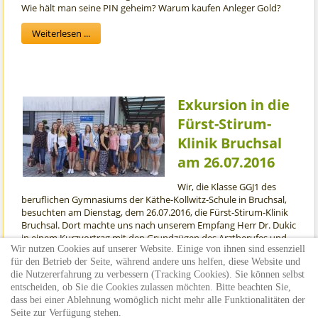
Wie hält man seine PIN geheim? Warum kaufen Anleger Gold?
Weiterlesen ...
Exkursion in die
Fürst-Stirum-
Klinik Bruchsal
am 26.07.2016
Wir, die Klasse GGJ1 des
beruflichen Gymnasiums der Käthe-Kollwitz-Schule in Bruchsal,
besuchten am Dienstag, dem 26.07.2016, die Fürst-Stirum-Klinik
Bruchsal. Dort machte uns nach unserem Empfang Herr Dr. Dukic
in einem Kurzvortrag mit den Grundzügen des Arztberufes und
Wir nutzen Cookies auf unserer Website. Einige von ihnen sind essenziell
dem Aufbau und Wirkungsfeld der kardiologischen Abteilung in
für den Betrieb der Seite, während andere uns helfen, diese Website und
Bruchsal vertraut.
die Nutzererfahrung zu verbessern (Tracking Cookies). Sie können selbst
entscheiden, ob Sie die Cookies zulassen möchten. Bitte beachten Sie,
Weiterlesen ...
dass bei einer Ablehnung womöglich nicht mehr alle Funktionalitäten der
Seite zur Verfügung stehen.