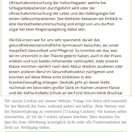
Ultraschalluntersuchung der Halsschlagader, welche bei
Schlaganfallpatienten durchgeführt wird oder der
Ultraschalluntersuchung der Leber und des Gallenganges bei
einem Gelbsuchtpatienten. Des Weiteren bekamen wir Einblick in
eine Herzkathederuntersuchung und einige von uns durften
sogar bei einer Magenspiegelung dabei sein.
Die Exkursion war für uns sehr spannend, da wir das
gesundheitswissenschaftliche Gymnasium besuchen, wo unser
Hauptfach Gesundheit und Pflege ist. So konnten wir das, was
wir im Unterricht in der Theorie gelernt haben, auch in der Praxis
erleben und nun beides miteinander verknüpfen. Viele unserer
Klasse möchten nämlich nach dem Abitur Medizin studieren oder
einem anderen Beruf im Gesundheitssektor nachgehen und
konnten auf diese Weise erste Einblicken in den
Krankenhausalltag erlangen. Deshalb geht an dieser Stelle
nochmals ein besonders großer Dank im Namen unserer Klasse
und der Käthe-Kollwitz-Schule an die Fürst-Stirum-Klinik Bruchsal
und die uns betreuenden Ärzte, dass sie uns diese tolle
Wir nutzen Cookies auf unserer Website. Einige von ihnen sind essenziell
Möglichkeit bieten konnten und sich die Zeit für uns genommen
für den Betrieb der Seite, während andere uns helfen, diese Website und
haben. Wir hoffen, dass sie auch weiterhin mit uns kooperieren
die Nutzererfahrung zu verbessern (Tracking Cookies). Sie können selbst
und noch weitere Klassen in den Genuss einer solchen Exkursion
entscheiden, ob Sie die Cookies zulassen möchten. Bitte beachten Sie,
kommen dürfen.
dass bei einer Ablehnung womöglich nicht mehr alle Funktionalitäten der
Seite zur Verfügung stehen.