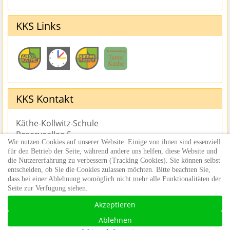
KKS Links
KKS Kontakt
Käthe-Kollwitz-Schule
Reserveallee 5
Wir nutzen Cookies auf unserer Website. Einige von ihnen sind essenziell
76646 Bruchsal
für den Betrieb der Seite, während andere uns helfen, diese Website und
Tel.: 0721 936-63300
die Nutzererfahrung zu verbessern (Tracking Cookies). Sie können selbst
Fax: 0721 936-63599
entscheiden, ob Sie die Cookies zulassen möchten. Bitte beachten Sie,
sekretariat@kks-bruchsal.de
dass bei einer Ablehnung womöglich nicht mehr alle Funktionalitäten der
Seite zur Verfügung stehen.
Akzeptieren
©2026 Käthe Kollwitz Schule, Bruchsal |
Ablehnen
Datenschutz
|
Impressum
|
Haftunghinweise