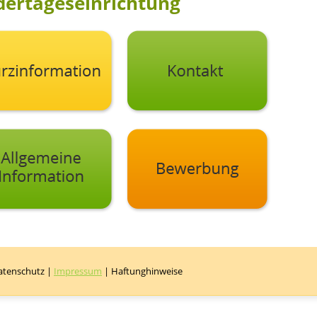
dertageseinrichtung
atenschutz
|
Impressum
|
Haftunghinweise