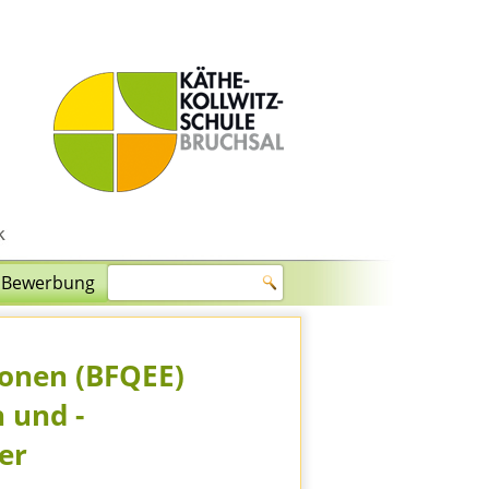
Bewerbung
ionen (BFQEE)
 und -
er