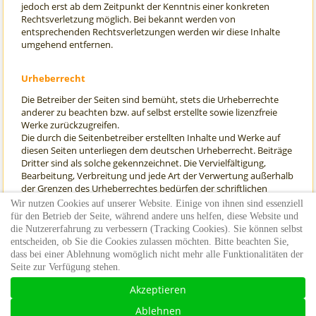
jedoch erst ab dem Zeitpunkt der Kenntnis einer konkreten
Rechtsverletzung möglich. Bei bekannt werden von
entsprechenden Rechtsverletzungen werden wir diese Inhalte
umgehend entfernen.
Urheberrecht
Die Betreiber der Seiten sind bemüht, stets die Urheberrechte
anderer zu beachten bzw. auf selbst erstellte sowie lizenzfreie
Werke zurückzugreifen.
Die durch die Seitenbetreiber erstellten Inhalte und Werke auf
diesen Seiten unterliegen dem deutschen Urheberrecht. Beiträge
Dritter sind als solche gekennzeichnet. Die Vervielfältigung,
Bearbeitung, Verbreitung und jede Art der Verwertung außerhalb
der Grenzen des Urheberrechtes bedürfen der schriftlichen
Zustimmung des jeweiligen Autors bzw. Erstellers. Downloads
Wir nutzen Cookies auf unserer Website. Einige von ihnen sind essenziell
und Kopien dieser Seite sind nur für den privaten, nicht
für den Betrieb der Seite, während andere uns helfen, diese Website und
kommerziellen Gebrauch gestattet.
die Nutzererfahrung zu verbessern (Tracking Cookies). Sie können selbst
entscheiden, ob Sie die Cookies zulassen möchten. Bitte beachten Sie,
letzte Aktualisierung: 01.11.2019
dass bei einer Ablehnung womöglich nicht mehr alle Funktionalitäten der
Seite zur Verfügung stehen.
Akzeptieren
©2026 Käthe Kollwitz Schule, Bruchsal |
Ablehnen