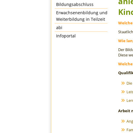
anl
Bildungsabschluss
Kin
Erwachsenenbildung und
Weiterbildung in Teilzeit
Welche 
abi
Staatlic
Infoportal
Wie lan
Der Bild
Diese w
Welche
Qualifi
Die
Lei
Ler
Arbeit 
Ang
Fam