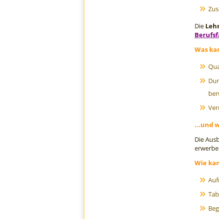
Zus
Die
Leh
Berufsf
Was kan
Qua
Dur
ber
Ver
...und 
Die Ausb
erwerben
Wie ka
Auf
Tab
Beg