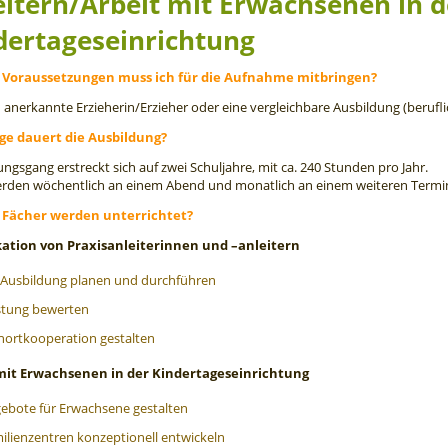
eitern/Arbeit mit Erwachsenen in d
dertageseinrichtung
Voraussetzungen muss ich für die Aufnahme mitbringen?
h anerkannte Erzieherin/Erzieher oder eine vergleichbare Ausbildung (berufl
ge dauert die Ausbildung?
ungsgang erstreckt sich auf zwei Schuljahre, mit ca. 240 Stunden pro Jahr.
erden wöchentlich an einem Abend und monatlich an einem weiteren Term
 Fächer werden unterrichtet?
kation von Praxisanleiterinnen und –anleitern
 Ausbildung planen und durchführen
stung bewerten
nortkooperation gestalten
mit Erwachsenen in der Kindertageseinrichtung
ebote für Erwachsene gestalten
ilienzentren konzeptionell entwickeln