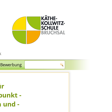
Bewerbung
ür
punkt -
 und -