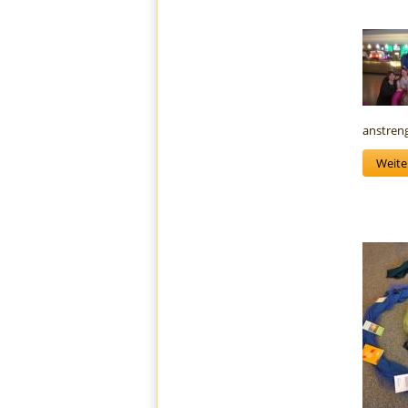
anstreng
Weiter