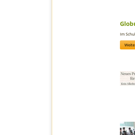
Glob
Im Schul
Weiter