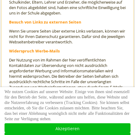
Schulkinder, Eltern, Lehrer und Erzieher, die möglicherweise auf
den Fotos abgebildet sind, haben eine schriftliche Einwilligung bei
uns in der Schule abgegeben.
Besuch von Links zu externen Seiten
Wenn Sie unsere Seiten über externe Links verlassen, können wir
nicht für Ihren Datenschutz garantieren. Dafür sind die jeweiligen
Webseitenbetreiber verantwortlich.
Widerspruch Werbe-Mails
Der Nutzung von im Rahmen der hier veröffentlichten
Kontaktdaten zur Übersendung von nicht ausdrücklich
angeforderter Werbung und Informationsmaterialien wird
hiermit widersprochen. Die Betreiber der Seiten behalten sich
ausdrücklich rechtliche Schritte im Falle der unverlangten
Zusendung von Werbeinformationen, etwa durch Spam-E-Mails,
Wir nutzen Cookies auf unserer Website. Einige von ihnen sind essenziell
vor.
für den Betrieb der Seite, während andere uns helfen, diese Website und
letzte Aktualisierung: 01.11.2019
die Nutzererfahrung zu verbessern (Tracking Cookies). Sie können selbst
entscheiden, ob Sie die Cookies zulassen möchten. Bitte beachten Sie,
Quelle: Hinweispapier Kultusministerium Baden-Württemberg
dass bei einer Ablehnung womöglich nicht mehr alle Funktionalitäten der
Seite zur Verfügung stehen.
Akzeptieren
©2026 Käthe Kollwitz Schule, Bruchsal |