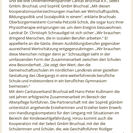
und die drei Unternehmenspartner Caritas Bruchsal e.V., Select
GmbH, Bruchsal, und SopHiE GmbH Bruchsal. „Mit diesen
Kooperationsunterzeichnungen machen wir Wirtschaftspolitik,
Bildungspolitik und Sozialpolitik in einem“, erklärte Bruchsals
Oberbürgermeisterin Cornelia Petzold-Schick, die sogar kurz ihrer
Physiotherapie entsprungen sei, um dem Ereignis beizuwohnen.
Landrat Dr. Christoph Schnaudigel ist sich sicher: „Wir brauchen
dringend Menschen, die in sozialen Berufen arbeiten.“ Er
appellierte an die Gäste, diesen Ausbildungsberufen gegenüber
ausreichend Wertschätzung entgegenzubringen. „Wir brauchen
diese Menschen nötiger denn je.“ Schnaudigel sieht in der
umfassenden Form der Zusammenarbeit zwischen den Schulen
eine Besonderheit. „Sie zeigt den Wert, den die
Gemeinschaftsschulen im nördlichen Landkreis einer gezielten
Gestaltung des Übergangs in eine weiterführende berufliche
Schule und insbesondere in ein berufliches Gymnasium
beimessen.“
Mit dem Caritasverband Bruchsal will Hans-Peter Kußmann die
seit Jahren erfolgreiche Zusammenarbeit im Bereich der
Altenpflege fortführen. Die Partnerschaft mit der SopHiE gGmbH
unterstützt angehende Erzieherinnen und Erzieher beim Erwerb
von Handlungskompetenz für den Umgang mit Situationen im
Bereich der Kindeswohlgefährdung. Hinzu kommt auch die
Kooperation mit der Select GmbH Bruchsal, mit der die
Schülerinnen und Schüler, die, wie Geschäftsführer Rüdiger