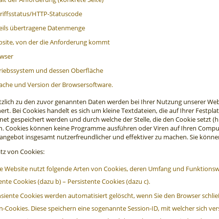
riffsstatus/HTTP-Statuscode
eils übertragene Datenmenge
site, von der die Anforderung kommt
wser
riebssystem und dessen Oberfläche
ache und Version der Browsersoftware.
tzlich zu den zuvor genannten Daten werden bei Ihrer Nutzung unserer We
ert. Bei Cookies handelt es sich um kleine Textdateien, die auf Ihrer Fest
et gespeichert werden und durch welche der Stelle, die den Cookie setzt (
n. Cookies können keine Programme ausführen oder Viren auf Ihren Comput
angebot insgesamt nutzerfreundlicher und effektiver zu machen. Sie könne
atz von Cookies:
e Website nutzt folgende Arten von Cookies, deren Umfang und Funktionsw
ente Cookies (dazu b) – Persistente Cookies (dazu c).
siente Cookies werden automatisiert gelöscht, wenn Sie den Browser schli
n-Cookies. Diese speichern eine sogenannte Session-ID, mit welcher sich ve