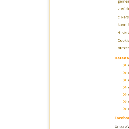
gemein
zurück
Pers
kann. 
Sie 
Cookie
nutze
Datensc
Faceboo
Unsere W