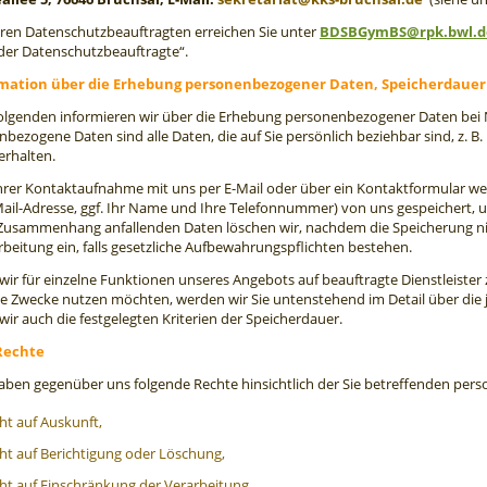
eren Datenschutzbeauftragten erreichen Sie unter
BDSBGymBS@rpk.bwl.d
der Datenschutzbeauftragte“.
rmation über die Erhebung personenbezogener Daten, Speicherdauer
Folgenden informieren wir über die Erhebung personenbezogener Daten bei
bezogene Daten sind alle Daten, die auf Sie persönlich beziehbar sind, z. B
erhalten.
Ihrer Kontaktaufnahme mit uns per E-Mail oder über ein Kontaktformular we
Mail-Adresse, ggf. Ihr Name und Ihre Telefonnummer) von uns gespeichert, 
Zusammenhang anfallenden Daten löschen wir, nachdem die Speicherung nich
rbeitung ein, falls gesetzliche Aufbewahrungspflichten bestehen.
s wir für einzelne Funktionen unseres Angebots auf beauftragte Dienstleister
e Zwecke nutzen möchten, werden wir Sie untenstehend im Detail über die 
ir auch die festgelegten Kriterien der Speicherdauer.
 Rechte
haben gegenüber uns folgende Rechte hinsichtlich der Sie betreffenden pe
ht auf Auskunft,
ht auf Berichtigung oder Löschung,
ht auf Einschränkung der Verarbeitung,