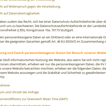
ht auf Widerspruch gegen die Verarbeitung,
ht auf Datenübertragbarkeit.
haben zudem das Recht, sich bei einer Datenschutz-Aufsichtsbehörde über 
urch uns zu beschweren. Die Datenschutzaufsichtsbehörde ist der Landesbe
ionsfreiheit (LfDI), Königstrasse 10a, 70173 Stuttgart.
en personenbezogene Daten an ein Drittland oder an eine internationale Or
über die geeigneten Garantien gemäß Art. 46 EU-DSGVO im Zusammenhang mi
bung und Zweck personenbezogener Daten bei Besuch unserer Webs
der bloß informatorischen Nutzung der Website, also wenn Sie sich nicht reg
ionen übermitteln, erheben wir nur die personenbezogenen Daten, die Ihr 
 unsere Website betrachten möchten, erheben wir die folgenden Daten, die 
sere Website anzuzeigen und die Stabilität und Sicherheit zu gewährleisten (Re
O):
Adresse
um und Uhrzeit der Anfrage
tzonendifferenz zur Greenwich Mean Time (GMT)
alt der Anforderung (konkrete Seite)