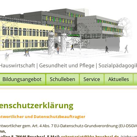
Bildungsangebot
Schulleben
Service
Aktuelles
enschutzerklärung
ntwortlicher und Datenschutzbeauftragter
ntwortlicher gem. Art. 4 Abs. 7 EU-Datenschutz-Grundverordnung (EU-DSGVO
nn,
allee 5, 76646 Bruchsal, E-Mail:
sekretariat@kks-bruchsal.de
(siehe un