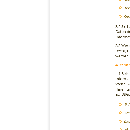
Rec
Rec
3.2 Sie 
Daten d
Informat
3.3 Werd
Recht, 
werden.
4. Erhe
4.1 Bei 
Informat
Wenn Sie
Ihnen un
EU-DSGV
IP-
Dat
Zei
Inh