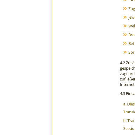
Zug
jew
Web
Bro
Bet
Spr
4.2 Zusä
gespeich
zugeordn
zufließe
Internet
4.3 Eins
Dies
Transi
Tran
Sessio