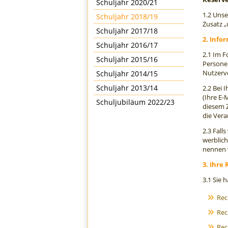
Schuljahr 2020/21
1.2 Uns
Schuljahr 2018/19
Zusatz „
Schuljahr 2017/18
2. Info
Schuljahr 2016/17
2.1 Im 
Schuljahr 2015/16
Personen
Nutzerv
Schuljahr 2014/15
Schuljahr 2013/14
2.2 Bei 
(Ihre E-
Schuljubiläum 2022/23
diesem 
die Vera
2.3 Fall
werblich
nennen w
3. Ihre
3.1 Sie 
Rec
Rec
Rec