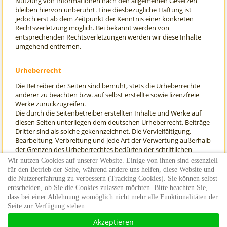
Nutzung von Informationen nach den allgemeinen Gesetzen
bleiben hiervon unberührt. Eine diesbezügliche Haftung ist
jedoch erst ab dem Zeitpunkt der Kenntnis einer konkreten
Rechtsverletzung möglich. Bei bekannt werden von
entsprechenden Rechtsverletzungen werden wir diese Inhalte
umgehend entfernen.
Urheberrecht
Die Betreiber der Seiten sind bemüht, stets die Urheberrechte
anderer zu beachten bzw. auf selbst erstellte sowie lizenzfreie
Werke zurückzugreifen.
Die durch die Seitenbetreiber erstellten Inhalte und Werke auf
diesen Seiten unterliegen dem deutschen Urheberrecht. Beiträge
Dritter sind als solche gekennzeichnet. Die Vervielfältigung,
Bearbeitung, Verbreitung und jede Art der Verwertung außerhalb
der Grenzen des Urheberrechtes bedürfen der schriftlichen
Zustimmung des jeweiligen Autors bzw. Erstellers. Downloads
Wir nutzen Cookies auf unserer Website. Einige von ihnen sind essenziell
und Kopien dieser Seite sind nur für den privaten, nicht
für den Betrieb der Seite, während andere uns helfen, diese Website und
kommerziellen Gebrauch gestattet.
die Nutzererfahrung zu verbessern (Tracking Cookies). Sie können selbst
entscheiden, ob Sie die Cookies zulassen möchten. Bitte beachten Sie,
letzte Aktualisierung: 01.11.2019
dass bei einer Ablehnung womöglich nicht mehr alle Funktionalitäten der
Seite zur Verfügung stehen.
Akzeptieren