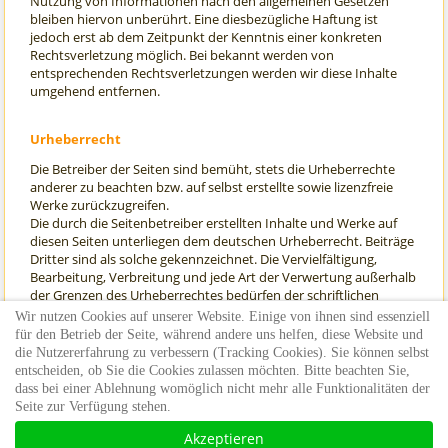
Nutzung von Informationen nach den allgemeinen Gesetzen
bleiben hiervon unberührt. Eine diesbezügliche Haftung ist
jedoch erst ab dem Zeitpunkt der Kenntnis einer konkreten
Rechtsverletzung möglich. Bei bekannt werden von
entsprechenden Rechtsverletzungen werden wir diese Inhalte
umgehend entfernen.
Urheberrecht
Die Betreiber der Seiten sind bemüht, stets die Urheberrechte
anderer zu beachten bzw. auf selbst erstellte sowie lizenzfreie
Werke zurückzugreifen.
Die durch die Seitenbetreiber erstellten Inhalte und Werke auf
diesen Seiten unterliegen dem deutschen Urheberrecht. Beiträge
Dritter sind als solche gekennzeichnet. Die Vervielfältigung,
Bearbeitung, Verbreitung und jede Art der Verwertung außerhalb
der Grenzen des Urheberrechtes bedürfen der schriftlichen
Zustimmung des jeweiligen Autors bzw. Erstellers. Downloads
Wir nutzen Cookies auf unserer Website. Einige von ihnen sind essenziell
und Kopien dieser Seite sind nur für den privaten, nicht
für den Betrieb der Seite, während andere uns helfen, diese Website und
kommerziellen Gebrauch gestattet.
die Nutzererfahrung zu verbessern (Tracking Cookies). Sie können selbst
entscheiden, ob Sie die Cookies zulassen möchten. Bitte beachten Sie,
letzte Aktualisierung: 01.11.2019
dass bei einer Ablehnung womöglich nicht mehr alle Funktionalitäten der
Seite zur Verfügung stehen.
Akzeptieren