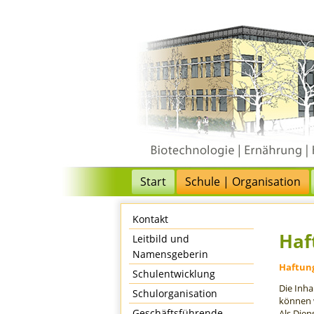
Start
Schule | Organisation
Kontakt
Haf
Leitbild und
Namensgeberin
Haftung
Schulentwicklung
Die Inha
Schulorganisation
können 
Geschäftsführende
Als Dien