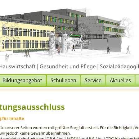
Bildungsangebot
Schulleben
Service
Aktuelles
tungsausschluss
 für Inhalte
lte unserer Seiten wurden mit größter Sorgfalt erstellt. Für die Richtigkeit, V
wir jedoch keine Gewähr übernehmen.
steanbieter sind wir gemäß § 6 Abs.1 MDStV und § 8 Abs.1 TDG für eigene In