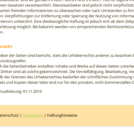
nen Gesetzen verantwortlich. Diensteanbieter sind jedoch nicht verpflichtet
erten fremden Informationen zu überwachen oder nach Umständen zu forsch
en. Verpflichtungen zur Entfernung oder Sperrung der Nutzung von Inform
hiervon unberührt. Eine diesbezügliche Haftung ist jedoch erst ab dem Zeit
erletzung möglich. Bei bekannt werden von entsprechenden Rechtsverletz
n.
rrecht
eiber der Seiten sind bemüht, stets die Urheberrechte anderer zu beachten bzw
urückzugreifen.
h die Seitenbetreiber erstellten Inhalte und Werke auf diesen Seiten unter
 Dritter sind als solche gekennzeichnet. Die Vervielfältigung, Bearbeitung, 
b der Grenzen des Urheberrechtes bedürfen der schriftlichen Zustimmung des
s und Kopien dieser Seite sind nur für den privaten, nicht kommerziellen 
ktualisierung: 01.11.2019
atenschutz
|
Impressum
|
Haftunghinweise