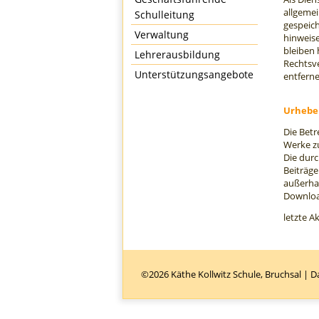
allgemei
Schulleitung
gespeich
Verwaltung
hinweis
bleiben 
Lehrerausbildung
Rechtsv
Unterstützungsangebote
entferne
Urhebe
Die Betr
Werke z
Die durc
Beiträge
außerhal
Download
letzte A
©2026 Käthe Kollwitz Schule, Bruchsal |
D