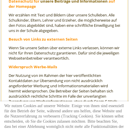
Datenschutz für
unsere Beiträge und Informationen
auf
der Homepage
Wir erzählen mit Text und Bildern über unsere Schulleben. Alle
Schulkinder, Eltern, Lehrer und Erzieher, die möglicherweise auf
den Fotos abgebildet sind, haben eine schriftliche Einwilligung bei
uns in der Schule abgegeben.
Besuch von Links zu externen Seiten
Wenn Sie unsere Seiten über externe Links verlassen, können wir
nicht für Ihren Datenschutz garantieren. Dafür sind die jeweiligen
Webseitenbetreiber verantwortlich.
Widerspruch Werbe-Mails
Der Nutzung von im Rahmen der hier veröffentlichten
Kontaktdaten zur Übersendung von nicht ausdrücklich
angeforderter Werbung und Informationsmaterialien wird
hiermit widersprochen. Die Betreiber der Seiten behalten sich
ausdrücklich rechtliche Schritte im Falle der unverlangten
Zusendung von Werbeinformationen, etwa durch Spam-E-Mails,
Wir nutzen Cookies auf unserer Website. Einige von ihnen sind essenziell
vor.
für den Betrieb der Seite, während andere uns helfen, diese Website und
letzte Aktualisierung: 01.11.2019
die Nutzererfahrung zu verbessern (Tracking Cookies). Sie können selbst
entscheiden, ob Sie die Cookies zulassen möchten. Bitte beachten Sie,
Quelle: Hinweispapier Kultusministerium Baden-Württemberg
dass bei einer Ablehnung womöglich nicht mehr alle Funktionalitäten der