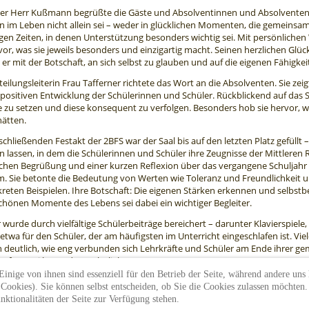
iter Herr Kußmann begrüßte die Gäste und Absolventinnen und Absolventen
 im Leben nicht allein sei – weder in glücklichen Momenten, die gemeinsam 
gen Zeiten, in denen Unterstützung besonders wichtig sei. Mit persönlichen 
or, was sie jeweils besonders und einzigartig macht. Seinen herzlichen G
er mit der Botschaft, an sich selbst zu glauben und auf die eigenen Fähigkei
eilungsleiterin Frau Tafferner richtete das Wort an die Absolventen. Sie z
positiven Entwicklung der Schülerinnen und Schüler. Rückblickend auf das S
le zu setzen und diese konsequent zu verfolgen. Besonders hob sie hervor, w
hätten.
chließenden Festakt der 2BFS war der Saal bis auf den letzten Platz gefüll
 lassen, in dem die Schülerinnen und Schüler ihre Zeugnisse der Mittleren 
chen Begrüßung und einer kurzen Reflexion über das vergangene Schuljahr r
. Sie betonte die Bedeutung von Werten wie Toleranz und Freundlichkeit u
reten Beispielen. Ihre Botschaft: Die eigenen Stärken erkennen und selbst
schönen Momente des Lebens sei dabei ein wichtiger Begleiter.
r wurde durch vielfältige Schülerbeiträge bereichert – darunter Klavierspiel
etwa für den Schüler, der am häufigsten im Unterricht eingeschlafen ist. V
deutlich, wie eng verbunden sich Lehrkräfte und Schüler am Ende ihrer ge
s für zwei besondere Schuljahre.
inige von ihnen sind essenziell für den Betrieb der Seite, während andere uns 
ookies). Sie können selbst entscheiden, ob Sie die Cookies zulassen möchten. B
ktionalitäten der Seite zur Verfügung stehen.