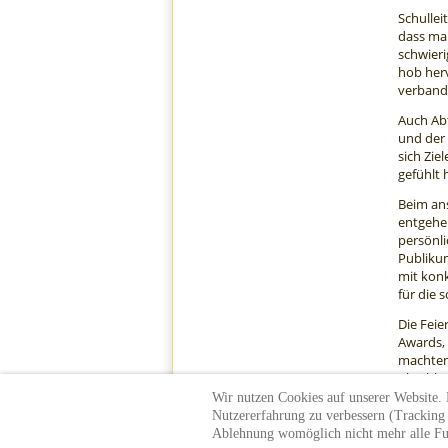
Schulle
dass man
schwieri
hob herv
verband 
Auch Abt
und der 
sich Zie
gefühlt 
Beim ans
entgehen
persönli
Publikum
mit konk
für die 
Die Feie
Awards, 
machten 
Abschlus
Wir nutzen Cookies auf unserer Website. E
Nutzererfahrung zu verbessern (Tracking C
Ablehnung womöglich nicht mehr alle Fun