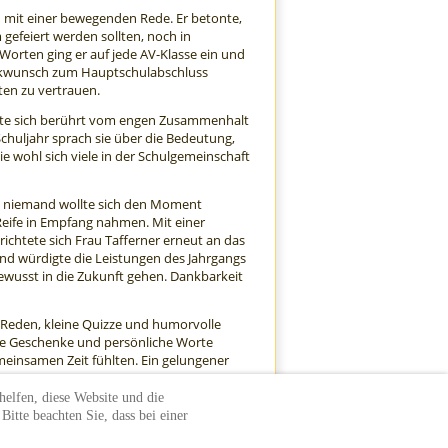
 mit einer bewegenden Rede. Er betonte,
gefeiert werden sollten, noch in
Worten ging er auf jede AV-Klasse ein und
lückwunsch zum Hauptschulabschluss
ten zu vertrauen.
eigte sich berührt vom engen Zusammenhalt
chuljahr sprach sie über die Bedeutung,
ie wohl sich viele in der Schulgemeinschaft
t – niemand wollte sich den Moment
Reife in Empfang nahmen. Mit einer
ichtete sich Frau Tafferner erneut an das
nd würdigte die Leistungen des Jahrgangs
bewusst in die Zukunft gehen. Dankbarkeit
e, Reden, kleine Quizze und humorvolle
iele Geschenke und persönliche Worte
meinsamen Zeit fühlten. Ein gelungener
helfen, diese Website und die
itte beachten Sie, dass bei einer