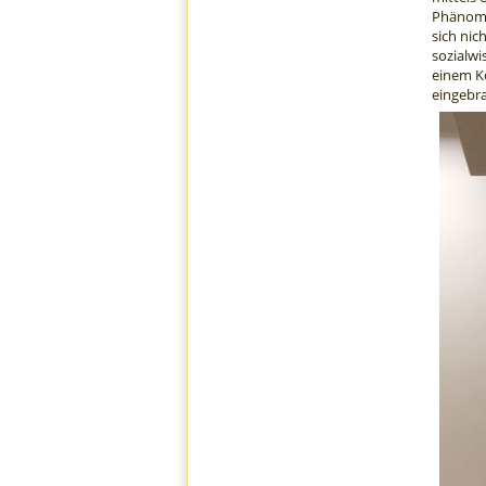
Phänomen
sich nic
sozialwi
einem Ko
eingebra