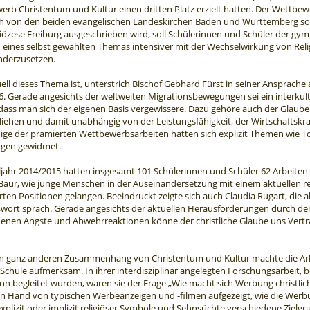
rb Christentum und Kultur einen dritten Platz erzielt hatten. Der Wettbew
lich von den beiden evangelischen Landeskirchen Baden und Württemberg so
iözese Freiburg ausgeschrieben wird, soll Schülerinnen und Schüler der gy
eines selbst gewählten Themas intensiver mit der Wechselwirkung von Relig
nderzusetzen.
ell dieses Thema ist, unterstrich Bischof Gebhard Fürst in seiner Ansprache 
6. Gerade angesichts der weltweiten Migrationsbewegungen sei ein interkultu
dass man sich der eigenen Basis vergewissere. Dazu gehöre auch der Glaub
liehen und damit unabhängig von der Leistungsfähigkeit, der Wirtschaftskraf
nige der prämierten Wettbewerbsarbeiten hatten sich explizit Themen wie 
ingen gewidmet.
jahr 2014/2015 hatten insgesamt 101 Schülerinnen und Schüler 62 Arbeiten e
aur, wie junge Menschen in der Auseinandersetzung mit einem aktuellen r
erten Positionen gelangen. Beeindruckt zeigte sich auch Claudia Rugart, die 
wort sprach. Gerade angesichts der aktuellen Herausforderungen durch de
enen Ängste und Abwehrreaktionen könne der christliche Glaube uns Vertr
en ganz anderen Zusammenhang von Christentum und Kultur machte die Arbe
-Schule aufmerksam. In ihrer interdisziplinär angelegten Forschungsarbeit, be
n begleitet wurden, waren sie der Frage „Wie macht sich Werbung christl
an Hand von typischen Werbeanzeigen und -filmen aufgezeigt, wie die Werb
explizit oder implizit religiöser Symbole und Sehnsüchte verschiedene Zielg