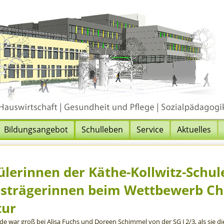
Bildungsangebot
Schulleben
Service
Aktuelles
ülerinnen der Käthe-Kollwitz-Schule
isträgerinnen beim Wettbewerb C
tur
de war groß bei Alisa Fuchs und Doreen Schimmel von der SG J 2/3, als sie di