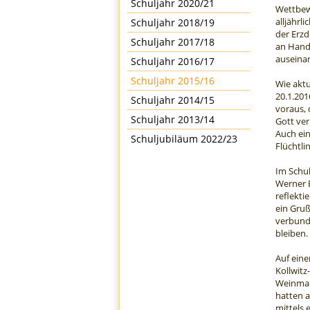
Schuljahr 2020/21
Wettbewe
alljähr
Schuljahr 2018/19
der Erzd
Schuljahr 2017/18
an Hand 
auseina
Schuljahr 2016/17
Schuljahr 2015/16
Wie aktu
20.1.201
Schuljahr 2014/15
voraus, 
Schuljahr 2013/14
Gott ver
Auch ei
Schuljubiläum 2022/23
Flüchtl
Im Schul
Werner B
reflekti
ein Gruß
verbund
bleiben.
Auf ein
Kollwitz
Weinman
hatten 
mittels 