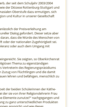
erb, der seit dem Schuljahr 2003/2004
wie der Diözese Rottenburg-Stuttgart und
mnasialen Oberstufe dazu ermutigen, sich
ion und Kultur in unserer Gesellschaft
anlässlich der Preisverleihung am
reller Dialog gefordert. Dieser setze aber
e daran, dass die Würde des Menschen von
t oder der nationalen Zugehörigkeit sei.
Toleranz oder auch dem Umgang mit
ingereicht. Sie zeigten, so Oberkirchenrat
eligiösen Thema zu eigenständigen
als Vertreterin des Regierungspräsidiums
n Zuzug von Flüchtlingen und die damit
auen lehren und befähigen, menschlich zu
it der beiden Schülerinnen der Käthe-
i der sie von ihrer Religionslehrerin Frau
iche Elemente zunutze?“ nachgegangen und
ung zu ganz unterschiedlichen Produkten
ruppen anspricht und wie dieses