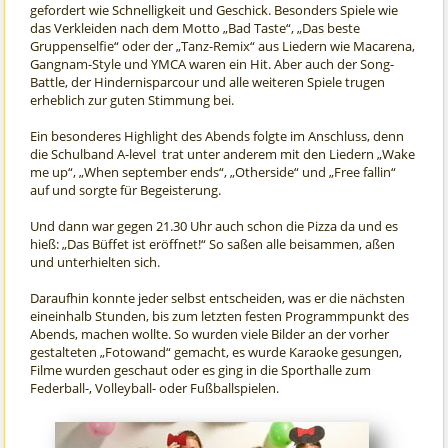
gefordert wie Schnelligkeit und Geschick. Besonders Spiele wie
das Verkleiden nach dem Motto „Bad Taste“, „Das beste
Gruppenselfie“ oder der „Tanz-Remix“ aus Liedern wie Macarena,
Gangnam-Style und YMCA waren ein Hit. Aber auch der Song-
Battle, der Hindernisparcour und alle weiteren Spiele trugen
erheblich zur guten Stimmung bei.
Ein besonderes Highlight des Abends folgte im Anschluss, denn
die Schulband A-level trat unter anderem mit den Liedern „Wake
me up“, „When september ends“, „Otherside“ und „Free fallin“
auf und sorgte für Begeisterung.
Und dann war gegen 21.30 Uhr auch schon die Pizza da und es
hieß: „Das Büffet ist eröffnet!“ So saßen alle beisammen, aßen
und unterhielten sich.
Daraufhin konnte jeder selbst entscheiden, was er die nächsten
eineinhalb Stunden, bis zum letzten festen Programmpunkt des
Abends, machen wollte. So wurden viele Bilder an der vorher
gestalteten „Fotowand“ gemacht, es wurde Karaoke gesungen,
Filme wurden geschaut oder es ging in die Sporthalle zum
Federball-, Volleyball- oder Fußballspielen.