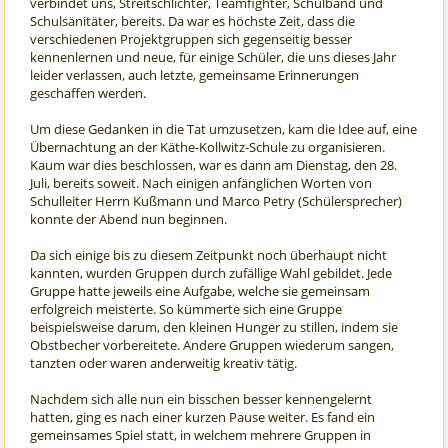
verbindet uns, Streitschlichter, Teamfighter, Schulband und
Schulsänitäter, bereits. Da war es höchste Zeit, dass die
verschiedenen Projektgruppen sich gegenseitig besser
kennenlernen und neue, für einige Schüler, die uns dieses Jahr
leider verlassen, auch letzte, gemeinsame Erinnerungen
geschaffen werden.
Um diese Gedanken in die Tat umzusetzen, kam die Idee auf, eine
Übernachtung an der Käthe-Kollwitz-Schule zu organisieren.
Kaum war dies beschlossen, war es dann am Dienstag, den 28.
Juli, bereits soweit. Nach einigen anfänglichen Worten von
Schulleiter Herrn Kußmann und Marco Petry (Schülersprecher)
konnte der Abend nun beginnen.
Da sich einige bis zu diesem Zeitpunkt noch überhaupt nicht
kannten, wurden Gruppen durch zufällige Wahl gebildet. Jede
Gruppe hatte jeweils eine Aufgabe, welche sie gemeinsam
erfolgreich meisterte. So kümmerte sich eine Gruppe
beispielsweise darum, den kleinen Hunger zu stillen, indem sie
Obstbecher vorbereitete. Andere Gruppen wiederum sangen,
tanzten oder waren anderweitig kreativ tätig.
Nachdem sich alle nun ein bisschen besser kennengelernt
hatten, ging es nach einer kurzen Pause weiter. Es fand ein
gemeinsames Spiel statt, in welchem mehrere Gruppen in