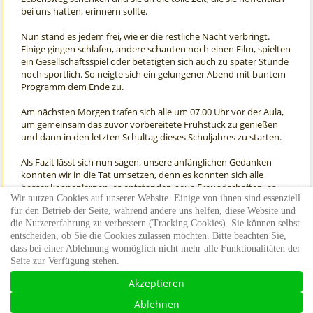
bei uns hatten, erinnern sollte.
Nun stand es jedem frei, wie er die restliche Nacht verbringt.
Einige gingen schlafen, andere schauten noch einen Film, spielten
ein Gesellschaftsspiel oder betätigten sich auch zu später Stunde
noch sportlich. So neigte sich ein gelungener Abend mit buntem
Programm dem Ende zu.
Am nächsten Morgen trafen sich alle um 07.00 Uhr vor der Aula,
um gemeinsam das zuvor vorbereitete Frühstück zu genießen
und dann in den letzten Schultag dieses Schuljahres zu starten.
Als Fazit lässt sich nun sagen, unsere anfänglichen Gedanken
konnten wir in die Tat umsetzen, denn es konnten sich alle
besser kennenlernen, es entstanden neue Freundschaften, es
Wir nutzen Cookies auf unserer Website. Einige von ihnen sind essenziell
gab eine Menge zum Lachen und es war für jeden etwas dabei.
für den Betrieb der Seite, während andere uns helfen, diese Website und
So kann man eigentlich nur sagen: „Das machen wir nächstes Jahr
die Nutzererfahrung zu verbessern (Tracking Cookies). Sie können selbst
doch gleich noch einmal!“
entscheiden, ob Sie die Cookies zulassen möchten. Bitte beachten Sie,
dass bei einer Ablehnung womöglich nicht mehr alle Funktionalitäten der
Text und Bilder: Joana Lenzner und Laura Morello
Seite zur Verfügung stehen.
Akzeptieren
©2026 Käthe Kollwitz Schule, Bruchsal |
Ablehnen
Datenschutz
|
Impressum
|
Haftunghinweise