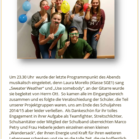
Um 23.30 Uhr wurde der letzte Programmpunkt des Abends
musikalisch eingeleitet, denn Laura Morello (Klasse SGE1) sang
„Sweater Weather“ und „Use somebody“, an der Gitarre wurde
sie begleitet von Herrn Ott. So kamen alle im Eingangsbereich
zusammen und es folgte die Verabschiedung der Schüler, die Teil
unserer Projektgruppen waren, uns am Ende des Schuljahres
2014/15 aber leider verließen. Als Dankeschön für ihr tolles
Engagement in ihrer Aufgabe als Teamfighter, Streitschlichter,
Schulsanitäter oder Mitglied der Schulband überreichten Marco
Petry und Frau Heberle jedem einzelnen einen kleinen
„Wandersack“, der ihnen Energie und Kraft für ihren weiteren
Lebensweg schenken und sie an die tolle Zeit, die sie hoffentlich