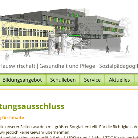
Bildungsangebot
Schulleben
Service
Aktuelles
tungsausschluss
 für Inhalte
lte unserer Seiten wurden mit größter Sorgfalt erstellt. Für die Richtigkeit, V
wir jedoch keine Gewähr übernehmen.
steanbieter sind wir gemäß § 6 Abs.1 MDStV und § 8 Abs.1 TDG für eigene In