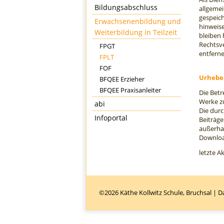
Bildungsabschluss
allgemei
gespeich
Erwachsenenbildung und
hinweis
Weiterbildung in Teilzeit
bleiben 
Rechtsv
FPGT
entferne
FPLT
FOF
Urhebe
BFQEE Erzieher
BFQEE Praxisanleiter
Die Betr
Werke z
abi
Die durc
Infoportal
Beiträge
außerhal
Download
letzte A
©2026 Käthe Kollwitz Schule, Bruchsal |
D