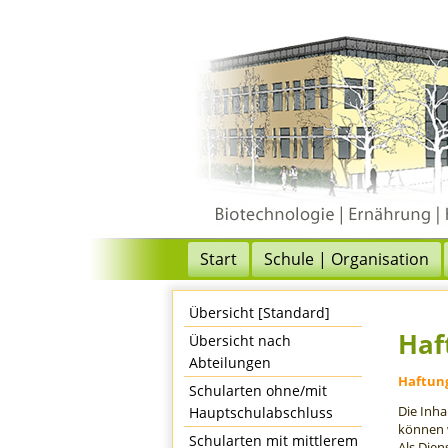
Start
Schule | Organisation
Übersicht [Standard]
Haf
Übersicht nach
Abteilungen
Haftung
Schularten ohne/mit
Die Inha
Hauptschulabschluss
können 
Schularten mit mittlerem
Als Dien