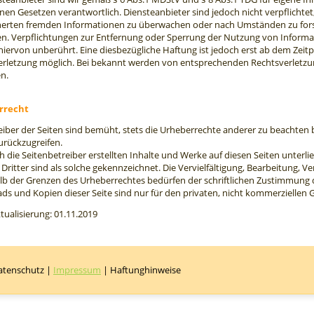
nen Gesetzen verantwortlich. Diensteanbieter sind jedoch nicht verpflichtet
erten fremden Informationen zu überwachen oder nach Umständen zu forsch
en. Verpflichtungen zur Entfernung oder Sperrung der Nutzung von Inform
hiervon unberührt. Eine diesbezügliche Haftung ist jedoch erst ab dem Zeit
erletzung möglich. Bei bekannt werden von entsprechenden Rechtsverletz
n.
rrecht
eiber der Seiten sind bemüht, stets die Urheberrechte anderer zu beachten bzw
urückzugreifen.
h die Seitenbetreiber erstellten Inhalte und Werke auf diesen Seiten unter
 Dritter sind als solche gekennzeichnet. Die Vervielfältigung, Bearbeitung, 
b der Grenzen des Urheberrechtes bedürfen der schriftlichen Zustimmung des
s und Kopien dieser Seite sind nur für den privaten, nicht kommerziellen 
ktualisierung: 01.11.2019
atenschutz
|
Impressum
|
Haftunghinweise